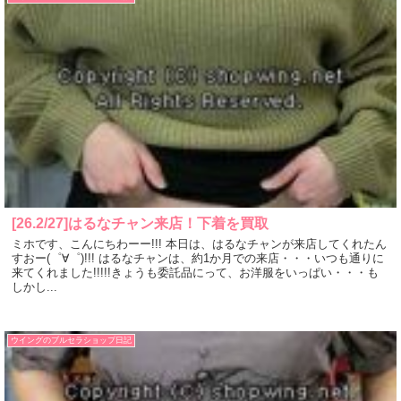
[26.2/27]はるなチャン来店！下着を買取
ミホです、こんにちわーー!!! 本日は、はるなチャンが来店してくれたん
すおー(゜∀゜)!!! はるなチャンは、約1か月での来店・・・いつも通りに
来てくれました!!!!!きょうも委託品にって、お洋服をいっぱい・・・も
しかし...
ウイングのブルセラショップ日記