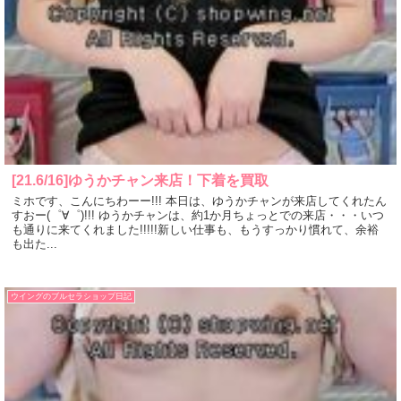
[21.6/16]ゆうかチャン来店！下着を買取
ミホです、こんにちわーー!!! 本日は、ゆうかチャンが来店してくれたん
すおー(゜∀゜)!!! ゆうかチャンは、約1か月ちょっとでの来店・・・いつ
も通りに来てくれました!!!!!新しい仕事も、もうすっかり慣れて、余裕
も出た...
ウイングのブルセラショップ日記