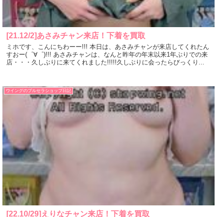
[21.12/2]あさみチャン来店！下着を買取
ミホです、こんにちわーー!!! 本日は、あさみチャンが来店してくれたん
すおー(゜∀゜)!!! あさみチャンは、なんと昨年の年末以来1年ぶりでの来
店・・・久しぶりに来てくれました!!!!!久しぶりに会ったらびっくり...
ウイングのブルセラショップ日記
[22.10/29]えりなチャン来店！下着を買取