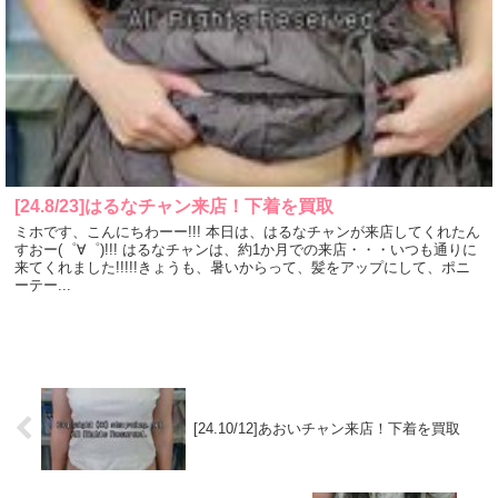
[24.8/23]はるなチャン来店！下着を買取
ミホです、こんにちわーー!!! 本日は、はるなチャンが来店してくれたん
すおー(゜∀゜)!!! はるなチャンは、約1か月での来店・・・いつも通りに
来てくれました!!!!!きょうも、暑いからって、髪をアップにして、ポニ
ーテー...
[24.10/12]あおいチャン来店！下着を買取