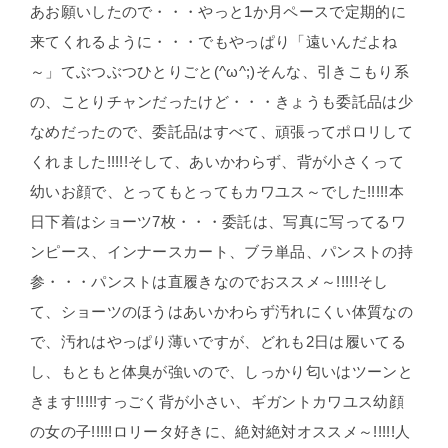
あお願いしたので・・・やっと1か月ペースで定期的に
来てくれるように・・・でもやっぱり「遠いんだよね
～」てぶつぶつひとりごと(^ω^;)そんな、引きこもり系
の、ことりチャンだったけど・・・きょうも委託品は少
なめだったので、委託品はすべて、頑張ってポロリして
くれました!!!!!そして、あいかわらず、背が小さくって
幼いお顔で、とってもとってもカワユス～でした!!!!!本
日下着はショーツ7枚・・・委託は、写真に写ってるワ
ンピース、インナースカート、ブラ単品、パンストの持
参・・・パンストは直履きなのでおススメ～!!!!!そし
て、ショーツのほうはあいかわらず汚れにくい体質なの
で、汚れはやっぱり薄いですが、どれも2日は履いてる
し、もともと体臭が強いので、しっかり匂いはツーンと
きます!!!!!すっごく背が小さい、ギガントカワユス幼顔
の女の子!!!!!ロリータ好きに、絶対絶対オススメ～!!!!!人