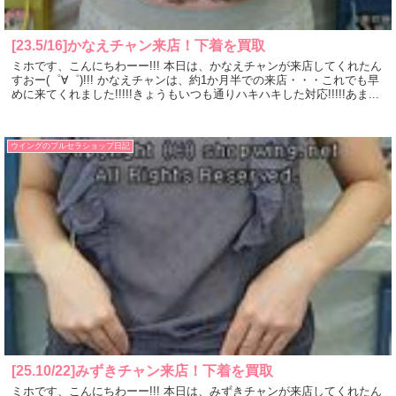
[23.5/16]かなえチャン来店！下着を買取
ミホです、こんにちわーー!!! 本日は、かなえチャンが来店してくれたん
すおー(゜∀゜)!!! かなえチャンは、約1か月半での来店・・・これでも早
めに来てくれました!!!!!きょうもいつも通りハキハキした対応!!!!!あま...
ウイングのブルセラショップ日記
[25.10/22]みずきチャン来店！下着を買取
ミホです、こんにちわーー!!! 本日は、みずきチャンが来店してくれたん