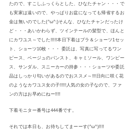
たので、すこしふっくらとした、ひなたチャン・・・で
も実家は遠いので、やっぱりお盆になっても帰省するお
金は無いのでした(^ω^;)そんな、ひなたチャンだったけ
ど・・・あいかわらず、ツインテールの髪型で、ほんと
にカワユス～でした!!!!!本日下着はブラ＆ショーツ1セッ
ト、ショーツ10枚・・・ 委託は、写真に写ってるワン
ピース、ベージュのパンスト、キャミソール、ワンピー
ス、サンダル、スニーカーの持参・・・ショーツや委託
品はしっかり匂いがあるのでおススメ～!!!日向に咲く花
のようなカワユス女の子!!!!!人気の女の子なので、ファ
ンの方はお早めにねー!!!!
下着モニター番号は444番です。
それでは本日も、お待ちしてまーーす(^ω^)!!!!