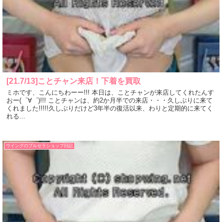
[21.7/13]ことチャン来店！下着を買取
ミホです、こんにちわーー!!! 本日は、ことチャンが来店してくれたんす
おー(゜∀゜)!!! ことチャンは、約2か月半での来店・・・久しぶりに来て
くれました!!!!!久しぶりだけど3年半の復活以来、わりと定期的に来てく
れる...
ウイングのブルセラショップ日記