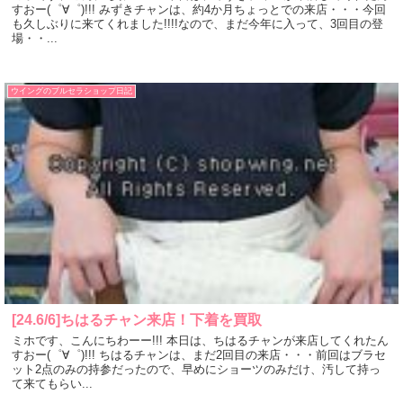
すおー(゜∀゜)!!! みずきチャンは、約4か月ちょっとでの来店・・・今回
も久しぶりに来てくれました!!!!なので、まだ今年に入って、3回目の登
場・・...
ウイングのブルセラショップ日記
[24.6/6]ちはるチャン来店！下着を買取
ミホです、こんにちわーー!!! 本日は、ちはるチャンが来店してくれたん
すおー(゜∀゜)!!! ちはるチャンは、まだ2回目の来店・・・前回はブラセ
ット2点のみの持参だったので、早めにショーツのみだけ、汚して持っ
て来てもらい...