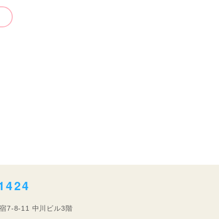
1424
宿7-8-11 中川ビル3階