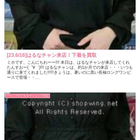
[23.6/16]はるなチャン来店！下着を買取
ミホです、こんにちわーー!!! 本日は、はるなチャンが来店してくれ
たんすおー(゜∀゜)!!! はるなチャンは、約1か月での来店・・・いつも
通りに来てくれました!!!!!きょうは、暑いのに黒い長袖ロングワンピ
ースで登場・・...
ウイングのブルセラショップ日記