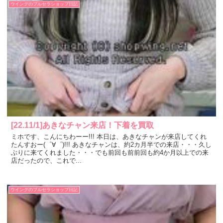
ウイングのブルセラショップ日記
[22.11/1]あきなチャン来店！下着を買取
ミホです、こんにちわーー!!! 本日は、あきなチャンが来店してくれ
たんすおー(゜∀゜)!!! あきなチャンは、約2カ月半での来店・・・久し
ぶりに来てくれました・・・でも前回も前前回も約4か月以上での来
店だったので、これで...
ウイングのブルセラショップ日記