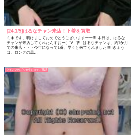
[24.1/5]はるなチャン来店！下着を買取
ミホです、明けましておめでとうございますーー!!! 本日は、はるな
チャンが来店してくれたんすおー(゜∀゜)!!! はるなチャンは、約1か月
での来店・・・今年になって1番、早々と来てくれました!!!!!きょう
は、ロングの黒...
ウイングのブルセラショップ日記