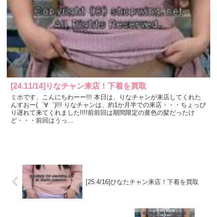
[24.11/14]りなチャン来店！下着を買取
ミホです、こんにちわーー!!! 本日は、りなチャンが来店してくれた
んすおー(゜∀゜)!!! りなチャンは、約1か月半での来店・・・ちょっぴ
り遅れて来てくれました!!!!前前回は期間限定の黄色の髪だったけ
ど・・・前回はうっ...
[25.4/16]ひなたチャン来店！下着を買取