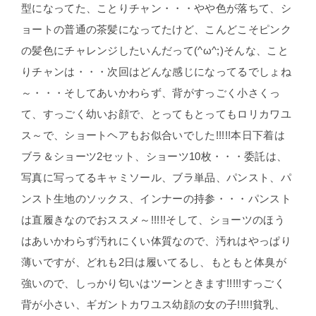
型になってた、ことりチャン・・・やや色が落ちて、シ
ョートの普通の茶髪になってたけど、こんどこそピンク
の髪色にチャレンジしたいんだって(^ω^;)そんな、こと
りチャンは・・・次回はどんな感じになってるでしょね
～・・・そしてあいかわらず、背がすっごく小さくっ
て、すっごく幼いお顔で、とってもとってもロリカワユ
ス～で、ショートヘアもお似合いでした!!!!!本日下着は
ブラ＆ショーツ2セット、ショーツ10枚・・・委託は、
写真に写ってるキャミソール、ブラ単品、パンスト、パ
ンスト生地のソックス、インナーの持参・・・パンスト
は直履きなのでおススメ～!!!!!そして、ショーツのほう
はあいかわらず汚れにくい体質なので、汚れはやっぱり
薄いですが、どれも2日は履いてるし、もともと体臭が
強いので、しっかり匂いはツーンときます!!!!!すっごく
背が小さい、ギガントカワユス幼顔の女の子!!!!!貧乳、