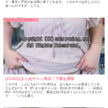
り、東京に予定がある時に来てくれます。 このオヤジは久しぶりに
会ったのですが、とても...
ウイングのブルセラショップ日記
[23.8/22]まりあチャン来店！下着を買取
ミホです、こんにちわーー!!! 本日は、まりあチャンが来店してくれ
たんすおー(゜∀゜)!!! まりあチャンは、約1か月での来店・・・以前は
約2～5カ月おきだったけど、最近は1か月おきくらいになってきたの
で・・・いつも通り...