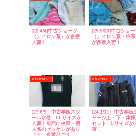
[22.4/4]中古ショーツ
[25.5/20]中古ショ
（ナイロン系）が多数
（ナイロン系・綿系
入荷！
が多数入荷！
最新のお知らせ
最新のお知らせ
[23.6/9］中古学販スク
[24.1/11］中古学販
ール水着 LLサイズが
ャージ上・下・体操
入荷！前面に校章・個
セット Lサイズが
人名のゼッケンがあり
荷！
ます。貴重品です。