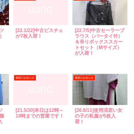
ーツ
[22.1/22]中古ビスチェ
[22.7/5]中古セーラーブ
）
が7枚入荷！
ラウス（パータイ付）
＆吊りボックススカー
トセット（Mサイズ）
が入荷！
最新のお知らせ
最新のお知らせ
ジ
[21.5/30]本日は12時～
[26.6/11]使用済若い女
服
19時までの営業です！
の子の私服が5枚入
入
荷！