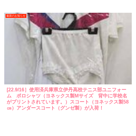
最新のお知らせ
[22.9/16］使用済兵庫県立伊丹高校テニス部ユニフォー
ム ポロシャツ（ヨネックス製Mサイズ 背中に学校名
がプリントされています。）スコート（ヨネックス製58
㎝）アンダースコート（グンゼ製）が入荷！