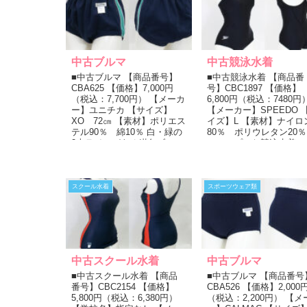
中古ブルマ
中古競泳水着
■中古ブルマ 【商品番号】
■中古競泳水着 【商品番
CBA625 【価格】7,000円
号】CBC1897 【価格】
（税込：7,700円） 【メーカ
6,800円（税込：7480円
ー】ユニチカ 【サイズ】
【メーカー】SPEEDO 
XO 72㎝ 【素材】ポリエス
イズ】L 【素材】ナイロ
テル90％ 綿10％ 白・緑の
80％ ポリウレタン20％
2本ラインがある紺色ブルマ
のシンプルな競泳水着で
です。 現在...
す。 右腰にメーカー...
スクール水着
スポーツウェア類
中古スクール水着
中古ブルマ
■中古スクール水着 【商品
■中古ブルマ 【商品番号
番号】CBC2154 【価格】
CBA526 【価格】2,000
5,800円（税込：6,380円）
（税込：2,200円） 【メ