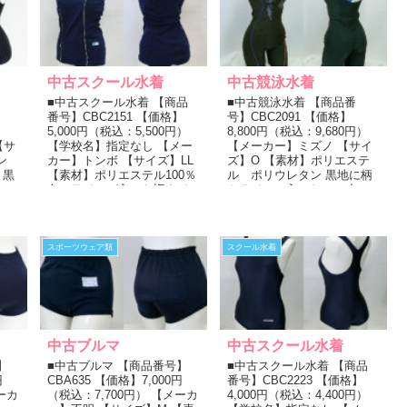
中古スクール水着
中古競泳水着
■中古スクール水着 【商品
■中古競泳水着 【商品番
番号】CBC2151 【価格】
号】CBC2091 【価格】
）
5,000円（税込：5,500円）
8,800円（税込：9,680円）
【サ
【学校名】指定なし 【メー
【メーカー】ミズノ 【サイ
ン
カー】トンボ 【サイズ】LL
ズ】O 【素材】ポリエステ
 黒
【素材】ポリエステル100％
ル ポリウレタン 黒地に柄
白のラインが入った旧タイ
やラインの入ったモモ丈の
プの紺色スク...
競泳水着。 左のモモにメ...
スポーツウェア類
スクール水着
中古ブルマ
中古スクール水着
】
■中古ブルマ 【商品番号】
■中古スクール水着 【商品
円
CBA635 【価格】7,000円
番号】CBC2223 【価格】
ーカ
（税込：7,700円） 【メーカ
4,000円（税込：4,400円）