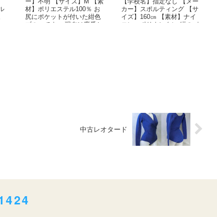
】
ー】不明 【サイズ】M 【素
【学校名】指定なし 【メー
ル
材】ポリエステル100％ お
カー】スポルティング 【サ
。
尻にポケットが付いた紺色
イズ】160㎝ 【素材】ナイ
、
ブルマです。 現在は廃番と
ロン ポリウレタン 紺のパ
なっており、入手...
イピングのある紺...
中古レオタード
1424