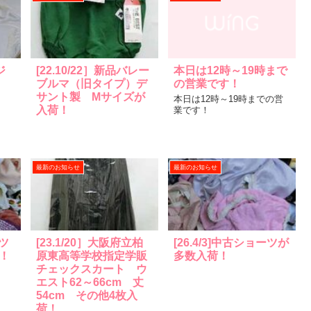
ジ
[22.10/22］新品バレー
本日は12時～19時まで
ブルマ（旧タイプ）デ
の営業です！
サント製 Mサイズが
本日は12時～19時までの営
入荷！
業です！
最新のお知らせ
最新のお知らせ
ーツ
[23.1/20］大阪府立柏
[26.4/3]中古ショーツが
！
原東高等学校指定学販
多数入荷！
チェックスカート ウ
エスト62～66cm 丈
54cm その他4枚入
荷！