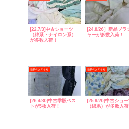
[22.7/3]中古ショーツ
[24.8/26］新品ブラ
（綿系・ナイロン系）
ャーが多数入荷！
が多数入荷！
最新のお知らせ
最新のお知らせ
[26.4/30]中古学販ベス
[25.9/20]中古ショ
トが5枚入荷！
（綿系）が多数入荷