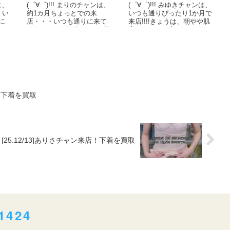
は、
(゜∀゜)!!! まりのチャンは、
(゜∀゜)!!! みゆきチャンは、
・い
約1カ月ちょっとでの来
いつも通りぴったり1か月で
に
店・・・いつも通りに来て
来店!!!!きょうは、朝やや肌
でも
くれました!!!!!ダイエット後
寒かったので中にヒートテ
た
に食欲増したから、リバウ
ックを着ていたから・・・
ンドを心...
突然「...
店！下着を買取
[25.12/13]ありさチャン来店！下着を買取
1424