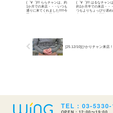
(゜∀゜)!!! ららチャンは、約
(゜∀゜)!!! はるなチャン
1か月での来店・・・いつも
約1か月半での来店・・
通りに来てくれました!!!!!今
つもよりちょっぴり遅め
回も、やっぱり髪をクルク
来てくれました!!!!!なん
ル巻いておしゃれしてるっ
親戚関係でバタバタして
てこ...
から...
[25.12/10]ひかりチャン来
TEL：03-5330-
OPEN：12:00〜19:00