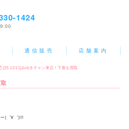
330-1424
9:00
E
通信販売
店舗案内
[25.12/11]みゆきチャン来店！下着を買取
買取
゜∀゜)!!!