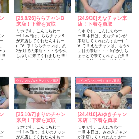
ャン
[25.8/26]ららチャンB
[24.9/30]えなチャン来
来店！下着を買取
店！下着を買取
ミホです、こんにちわー
ミホです、こんにちわー
ャン
ー!!! 本日は、ららチャンB
ー!!! 本日は、えなチャンが
ー
が来店してくれたんすおー
来店してくれたんすおー(゜
は、
(゜∀゜)!!! ららチャンは、約
∀゜)!!! えなチャンは、もう5
いつ
2か月での来店・・・やや久
回目の来店・・・約1か月ち
!!
しぶりに来てくれました!!!!!
ょっとで来てくれました!!!!!
ば
きょうは、久しぶりに会っ
きょうはお仕事お休みなの
い
たら、やや小麦色の健康的
で、とってもラフな格好、
なお...
ロ...
ウイングのブルセラショップ日記
ウイングのブルセラショップ日記
ャン
[25.10/7]まりのチャン
[24.4/10]みゆきチャン
来店！下着を買取
来店！下着を買取
ミホです、こんにちわー
ミホです、こんにちわー
ャン
ー!!! 本日は、まりのチャン
ー!!! 本日は、みゆきチャン
ー
が来店してくれたんすおー
が来店してくれたんすおー