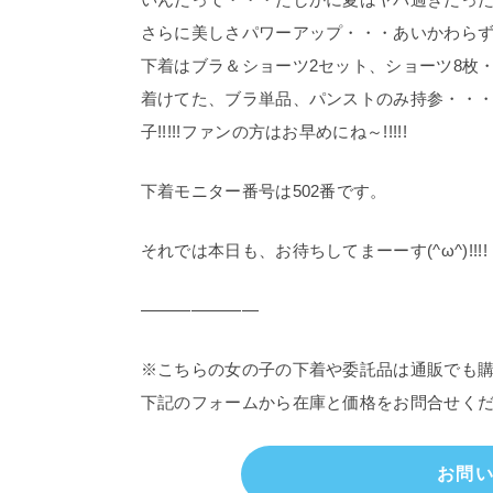
さらに美しさパワーアップ・・・あいかわらずの
下着はブラ＆ショーツ2セット、ショーツ8枚
着けてた、ブラ単品、パンストのみ持参・・・帰
子!!!!!ファンの方はお早めにね～!!!!!
下着モニター番号は502番です。
それでは本日も、お待ちしてまーーす(^ω^)!!!!
———————
※こちらの女の子の下着や委託品は通販でも
下記のフォームから在庫と価格をお問合せく
お問