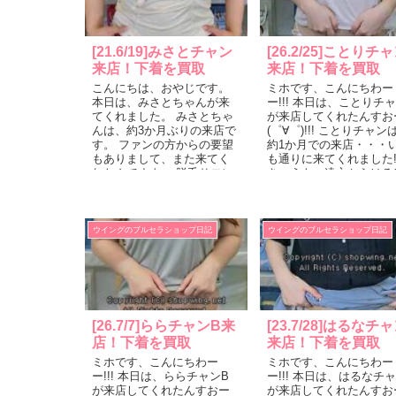
[21.6/19]みさとチャン
[26.2/25]ことりチ
来店！下着を買取
来店！下着を買取
こんにちは、おやじです。
ミホです、こんにちわー
本日は、みさとちゃんが来
ー!!! 本日は、ことりチ
てくれました。 みさとちゃ
が来店してくれたんすお
んは、約3か月ぶりの来店で
(゜∀゜)!!! ことりチャン
す。 ファンの方からの要望
約1か月での来店・・・
もありまして、また来てく
も通りに来てくれました!!!
れたんですよ。 脱毛サロン
きょうも、遠方からはる
に行ってきて、凄く綺麗...
ると（それほど遠くもな
です...
ウイングのブルセラショップ日記
ウイングのブルセラショップ日記
[26.7/7]ららチャンB来
[23.7/28]はるなチ
店！下着を買取
来店！下着を買取
ミホです、こんにちわー
ミホです、こんにちわー
ー!!! 本日は、ららチャンB
ー!!! 本日は、はるなチ
が来店してくれたんすおー
が来店してくれたんすお