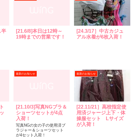
ス半
[21.6/8]本日は12時～
[24.3/17］中古カジュ
19時までの営業です！
アル水着が6枚入荷！
最新のお知らせ
最新のお知らせ
スト
[21.10/3]写真NGブラ＆
[22.11/21］高校指定使
ッ
ショーツセットが4点
用済ジャージ上下・体
入荷！
操服セット Lサイズ
が入荷！
写真NGの女の子の使用済ブ
ラジャー＆ショーツセット
が4セット入荷！