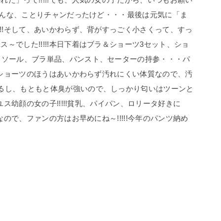
)そんな、ことりチャンだったけど・・・最後は元気に「ま
!!!そして、あいかわらず、背がすっごく小さくって、すっ
～でした!!!!!本日下着はブラ＆ショーツ3セット、ショ
ミソール、ブラ単品、パンスト、セーターの持参・・・パ
て、ショーツのほうはあいかわらず汚れにくい体質なので、汚
るし、もともと体臭が強いので、しっかり匂いはツーンと
ユス幼顔の女の子!!!!!貧乳、パイパン、ロリータ好きに
なので、ファンの方はお早めにね～!!!!!今年のパンツ納め