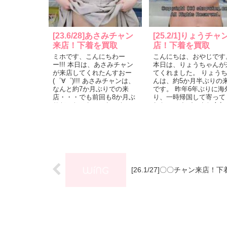
[23.6/28]あさみチャン
[25.2/1]りょうチャ
来店！下着を買取
店！下着を買取
ミホです、こんにちわー
こんにちは、おやじです
ー!!! 本日は、あさみチャン
本日は、りょうちゃんが
が来店してくれたんすおー
てくれました。 りょう
(゜∀゜)!!! あさみチャンは、
んは、約5か月半ぶりの
なんと約7か月ぶりでの来
です。 昨年6年ぶりに海
店・・・でも前回も8か月ぶ
り、一時帰国して寄って
りだったから、これでもい
れたのですが、また今年
つも通り!?・・・あさみチャ
も、一時帰国の際に来店
ンはいつ...
てくれました。...
[26.1/27]〇〇チャン来店！