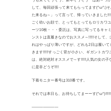
して、毎回頑張って来てもらってます(^ω^;
た来るね～」って言って、帰っていきました!!
ごく幼いお顔で、とってもとってもロリカワユス
ーツ10枚・・・委託は、写真に写ってるキャ
ンストは直履きなのでおススメ～!!!!!そし
れはやっぱり薄いですが、どれも2日は履いて
きます!!!!!すっごく背が小さい、ギガントカワ
は、絶対絶対オススメで～す!!!!!人気の女の子
に是非どうぞ!!!!
下着モニター番号は310番です。
それでは本日も、お待ちしてまーーす(^ω^)!!!!!
———————