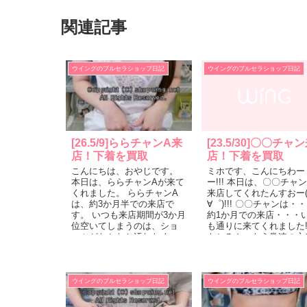
関連記事
ウイングのブルセラショップ日記
ウイングのブルセラショップ日記
[26.5/9]ららチャンA来
[23.5/30]〇〇チャ
店！下着を買取
店！下着を買取
こんにちは、おやじです。
ミホです、こんにちわー
本日は、ららチャンAが来て
ー!!! 本日は、〇〇チャ
くれました。 ららチャンA
来店してくれたんすおー
は、約3か月半での来店で
∀゜)!!! 〇〇チャンは・
す。 いつも来店期間が3か月
約1か月での来店・・・
位空いてしまうのは、ショ
も通りに来てくれました!!!
ーツがなかなか汚れなく
もちろん、もう常連の方
て、汚れるまで1枚何日も履
ご存じの女の子だけど、
くので、来店...
けあって紹介...
ウイングのブルセラショップ日記
ウイングのブルセラショップ日記