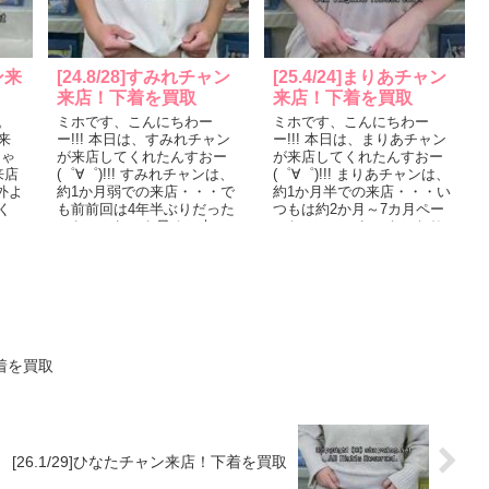
ン来
[24.8/28]すみれチャン
[25.4/24]まりあチャン
来店！下着を買取
来店！下着を買取
。
ミホです、こんにちわー
ミホです、こんにちわー
来
ー!!! 本日は、すみれチャン
ー!!! 本日は、まりあチャン
ちゃ
が来店してくれたんすおー
が来店してくれたんすおー
来店
(゜∀゜)!!! すみれチャンは、
(゜∀゜)!!! まりあチャンは、
外よ
約1か月弱での来店・・・で
約1か月半での来店・・・い
く
も前前回は4年半ぶりだった
つもは約2か月～7カ月ペー
から、これでも早めに来て
スなので、これでもかなり
し
くれました!!!!!でも、すみれ
早めに来てくれました!!!!!前
ち...
回...
下着を買取
[26.1/29]ひなたチャン来店！下着を買取