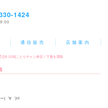
330-1424
9:00
E
通信販売
店舗案内
[26.1/28]ことりチャン来店！下着を買取
取
゜∀゜)!!!