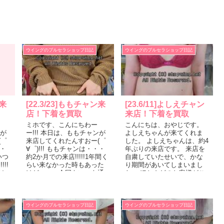
ウイングのブルセラショップ日記
ウイングのブルセラショップ日記
ン来
[22.3/23]ももチャン来
[23.6/11]よしえチャン
店！下着を買取
来店！下着を買取
ミホです、こんにちわー
こんにちは、おやじです。
ンが
ー!!! 本日は、ももチャンが
よしえちゃんが来てくれま
(゜
来店してくれたんすおー(゜
した。 よしえちゃんは、約4
・・
∀゜)!!! ももチャンは・・・
年ぶりの来店です。 来店を
いつ
約2か月での来店!!!!!1年間く
自粛していたせいで、かな
!!
らい来なかった時もあった
り期間があいてしまいまし
は
けど・・・今回もいつも通
た。 ほとんどのお客様がご
わ
りに来てくれました!!!!!...
存じないと思います。 お...
ウイングのブルセラショップ日記
ウイングのブルセラショップ日記