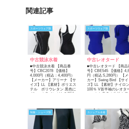
関連記事
スポーツウェア類
スポーツウェア類
中古競泳水着
中古レオタード
■中古競泳水着 【商品番
■中古レオタード 【商品
号】CBC2078 【価格】
号】CBE545 【価格】4,8
4,000円（税込：4,400円）
円（税込:5,280円） 【
【メーカー】アリーナ 【サ
カー】Swing Bird 【サイ
イズ】LL 【素材】ポリエス
ズ】LL 【素材】ナイロ
テル ポリウレタン 黒色に
100％ V首半袖のレオタ
グレーのラインがある競泳
マットな青色の生地を使
水着。 胸中央にメーカ...
用。 ...
制服・シューズ類
カジュアル水着