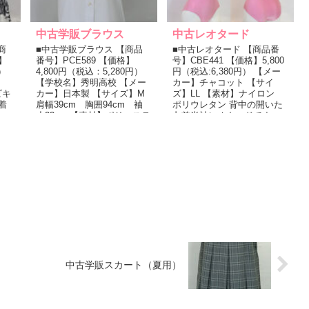
中古学販ブラウス
中古レオタード
商
■中古学販ブラウス 【商品
■中古レオタード 【商品番
】
番号】PCE589 【価格】
号】CBE441 【価格】5,800
）
4,800円（税込：5,280円）
円（税込:6,380円） 【メー
イ
【学校名】秀明高校 【メー
カー】チャコット 【サイ
ビキ
カー】日本製 【サイズ】M
ズ】LL 【素材】ナイロン
着
肩幅39cm 胸囲94cm 袖
ポリウレタン 背中の開いた
イ
丈23cm 【素材】ポリエステ
丸首半袖レオタードです。
ル 綿 左...
やや薄手の光沢の...
中古学販スカート（夏用）