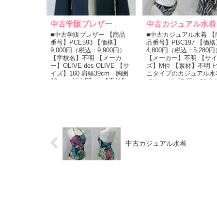
中古学販ブレザー
中古カジュアル水着
■中古学販ブレザー 【商品
■中古カジュアル水着 【
番号】PCE593 【価格】
品番号】PBC197 【価格
9,000円（税込：9,900円）
4,800円（税込：5,280円
【学校名】不明 【メーカ
【メーカー】不明 【サ
ー】OLIVE des OLIVE 【サ
ズ】M位 【素材】不明 
イズ】160 肩幅39cm 胸囲
ニタイプのカジュアル水
96cm 袖丈57cm 【素材】
です。 ゼブラ柄のデザ
ポ...
ン。 チュニック型の...
中古カジュアル水着