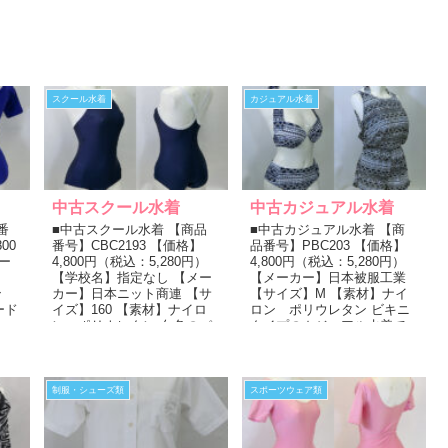
スクール水着
カジュアル水着
中古スクール水着
中古カジュアル水着
番
■中古スクール水着 【商品
■中古カジュアル水着 【商
00
番号】CBC2193 【価格】
品番号】PBC203 【価格】
メー
4,800円（税込：5,280円）
4,800円（税込：5,280円）
【学校名】指定なし 【メー
【メーカー】日本被服工業
ン
カー】日本ニット商連 【サ
【サイズ】M 【素材】ナイ
ード
イズ】160 【素材】ナイロ
ロン ポリウレタン ビキニ
ン ポリウレタン 白色のパ
タイプのカジュアル水着で
イピングがある紺...
す。 白・紺色のオル...
制服・シューズ類
スポーツウェア類