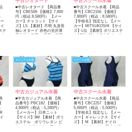
中古レオタード
中古スクール水着
品
■中古レオタード 【商品番
■中古スクール水着 【商品
】
号】CBE509 【価格】7,800
番号】CBC2156 【価格】
）
円（税込:8,580円） 【メー
7,800円（税込：8,580円）
メー
カー】チャコット 【サイ
【学校名】指定なし 【メー
サイ
ズ】LS 【素材】不明 丸首長
カー】MITSUKOSHI 【サイ
ステ
袖レオタード 赤色の光沢薄
ズ】L位 【素材】ポリエステ
ピ
手生地を使用。 適度な使用
ル100％ 脇に白2本ラインが
感があります...
入っ...
カジュアル水着
スクール水着
中古カジュアル水着
中古スクール水着
商
■中古カジュアル水着 【商
■中古スクール水着 【商品
】
品番号】PBC182 【価格】
番号】CBC2257 【価格】
）
4,800円（税込：5,280円）
5,000円（税込：5,500円）
R
【メーカー】日本ニット
【学校名】指定なし 【メー
イ
【サイズ】9M 【素材】ポリ
カー】ギャレックス 【サイ
エステル ポリウレタン ビ
ズ】】M 【素材】ナイロ
ジュ
キニタイプのカジュアル水
ン ポリウレタン 股丈の紺
着です。 青のストラ...
色スクール水着。 ...