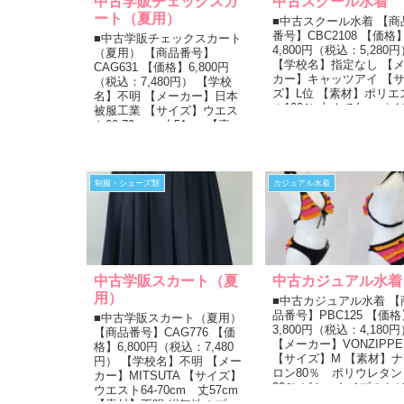
中古学販チェックスカ
中古スクール水着
ート（夏用）
■中古スクール水着 【商
番号】CBC2108 【価格
■中古学販チェックスカート
4,800円（税込：5,280円
（夏用） 【商品番号】
【学校名】指定なし 【
CAG631 【価格】6,800円
カー】キャッツアイ 【
（税込：7,480円） 【学校
ズ】L位 【素材】ポリエ
名】不明 【メーカー】日本
ル100％ 太くて白いパイ
被服工業 【サイズ】ウエス
ングのある紺色...
ト60-70cm 丈51cm 【素
材】毛50％ ポリエス...
制服・シューズ類
カジュアル水着
中古学販スカート（夏
中古カジュアル水着
用）
■中古カジュアル水着 【
品番号】PBC125 【価格
■中古学販スカート（夏用）
3,800円（税込：4,180円
【商品番号】CAG776 【価
【メーカー】VONZIPPE
格】6,800円（税込：7,480
【サイズ】M 【素材】ナ
円） 【学校名】不明 【メー
ロン80％ ポリウレタン
カー】MITSUTA 【サイズ】
20％ ビキニタイプのカ
ウエスト64-70cm 丈57cm
アル水着です。...