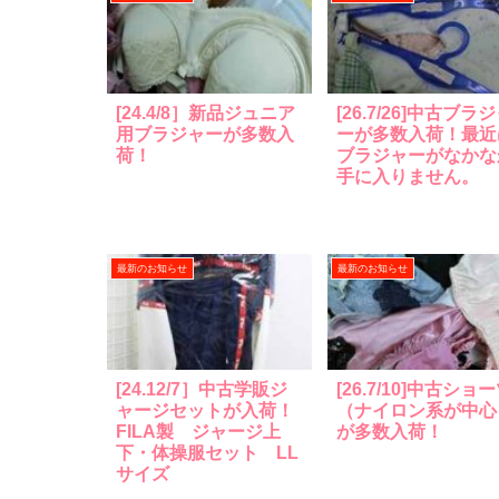
[24.4/8］新品ジュニア
[26.7/26]中古ブラ
用ブラジャーが多数入
ーが多数入荷！最近
荷！
ブラジャーがなかな
手に入りません。
最新のお知らせ
最新のお知らせ
[24.12/7］中古学販ジ
[26.7/10]中古ショ
ャージセットが入荷！
（ナイロン系が中心
FILA製 ジャージ上
が多数入荷！
下・体操服セット LL
サイズ