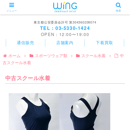
メニュー
検索
東京都公安委員会許可 第304360208074
TEL：03-5330-1424
OPEN：12:00〜19:00
通信販売
店舗案内
下着買取
ホーム
スポーツウェア類
スクール水着
中
古スクール水着
中古スクール水着