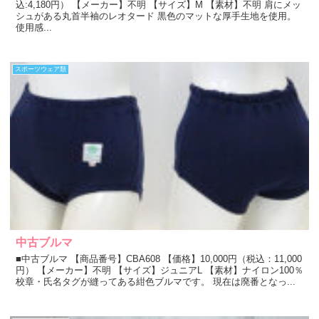
込:4,180円） 【メーカー】不明 【サイズ】M 【素材】不明 肩にメッ
シュがある丸首半袖のレオタード 黒色のマットな厚手生地を使用。
使用感...
スポーツウェア類
中古ブルマ
■中古ブルマ 【商品番号】CBA608 【価格】10,000円（税込：11,000
円） 【メーカー】不明 【サイズ】ジュニアL 【素材】ナイロン100％
校章・氏名タグが縫ってある紺色ブルマです。 現在は廃番となっ...