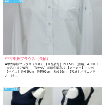
制服・シューズ類
中古学販ブラウス（長袖）
■中古学販ブラウス（長袖） 【商品番号】PCE519 【価格】4,800円
（税込：5,280円） 【学校名】桐蔭学園高校 【メーカー】トンボ
【サイズ】肩幅39cm 胸囲92cm 袖丈56cm 【素材】ポリエステ
ル 綿 ...
スクール水着