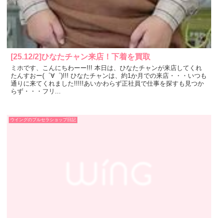
[25.12/2]ひなたチャン来店！下着を買取
ミホです、こんにちわーー!!! 本日は、ひなたチャンが来店してくれ
たんすおー(゜∀゜)!!! ひなたチャンは、約1か月での来店・・・いつも
通りに来てくれました!!!!!あいかわらず正社員で仕事を探すも見つか
らず・・・フリ...
ウイングのブルセラショップ日記