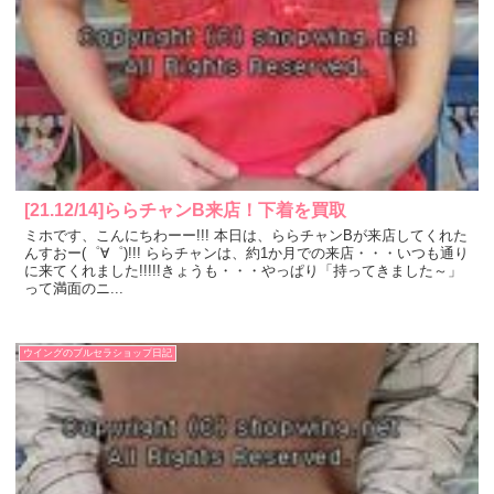
[21.12/14]ららチャンB来店！下着を買取
ミホです、こんにちわーー!!! 本日は、ららチャンBが来店してくれた
んすおー(゜∀゜)!!! ららチャンは、約1か月での来店・・・いつも通り
に来てくれました!!!!!きょうも・・・やっぱり「持ってきました～」
って満面のニ...
ウイングのブルセラショップ日記