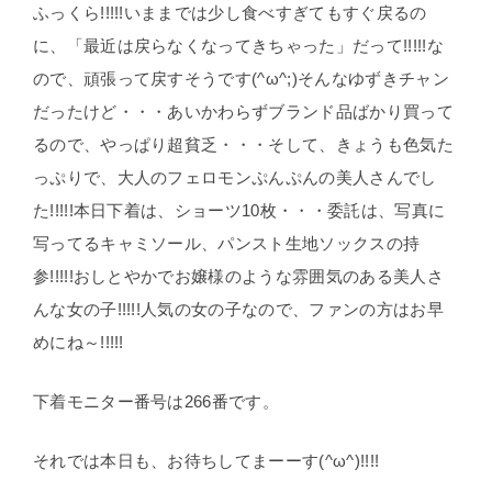
ふっくら!!!!!いままでは少し食べすぎてもすぐ戻るの
に、「最近は戻らなくなってきちゃった」だって!!!!!な
ので、頑張って戻すそうです(^ω^;)そんなゆずきチャン
だったけど・・・あいかわらずブランド品ばかり買って
るので、やっぱり超貧乏・・・そして、きょうも色気た
っぷりで、大人のフェロモンぷんぷんの美人さんでし
た!!!!!本日下着は、ショーツ10枚・・・委託は、写真に
写ってるキャミソール、パンスト生地ソックスの持
参!!!!!おしとやかでお嬢様のような雰囲気のある美人さ
んな女の子!!!!!人気の女の子なので、ファンの方はお早
めにね～!!!!!
下着モニター番号は266番です。
それでは本日も、お待ちしてまーーす(^ω^)!!!!