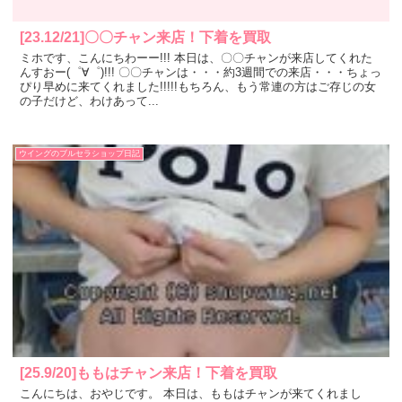
[23.12/21]〇〇チャン来店！下着を買取
ミホです、こんにちわーー!!! 本日は、〇〇チャンが来店してくれた
んすおー(゜∀゜)!!! 〇〇チャンは・・・約3週間での来店・・・ちょっ
ぴり早めに来てくれました!!!!!もちろん、もう常連の方はご存じの女
の子だけど、わけあって...
ウイングのブルセラショップ日記
[25.9/20]ももはチャン来店！下着を買取
こんにちは、おやじです。 本日は、ももはチャンが来てくれまし