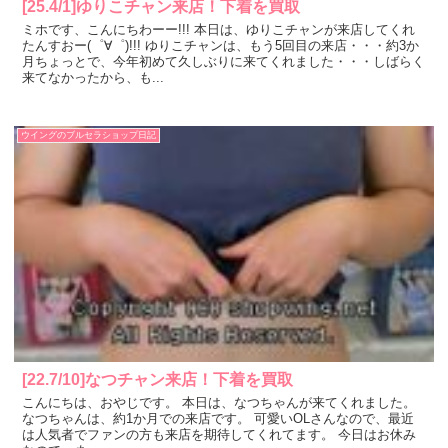
[25.4/1]ゆりこチャン来店！下着を買取
ミホです、こんにちわーー!!! 本日は、ゆりこチャンが来店してくれ
たんすおー(゜∀゜)!!! ゆりこチャンは、もう5回目の来店・・・約3か
月ちょっとで、今年初めて久しぶりに来てくれました・・・しばらく
来てなかったから、も...
ウイングのブルセラショップ日記
[22.7/10]なつチャン来店！下着を買取
こんにちは、おやじです。 本日は、なつちゃんが来てくれました。
なつちゃんは、約1か月での来店です。 可愛いOLさんなので、最近
は人気者でファンの方も来店を期待してくれてます。 今日はお休み