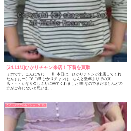
[24.11/1]ひかりチャン来店！下着を買取
ミホです、こんにちわーー!!! 本日は、ひかりチャンが来店してくれ
たんすおー(゜∀゜)!!! ひかりチャンは、なんと数年ぶりでの来
店・・・かなり久しぶりに来てくれました!!!!!なのでまだほとんどの
方がご存じないと思いま...
ウイングのブルセラショップ日記