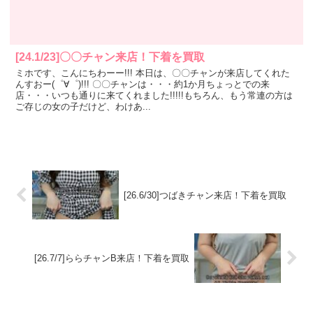
[24.1/23]〇〇チャン来店！下着を買取
ミホです、こんにちわーー!!! 本日は、〇〇チャンが来店してくれた
んすおー(゜∀゜)!!! 〇〇チャンは・・・約1か月ちょっとでの来
店・・・いつも通りに来てくれました!!!!!もちろん、もう常連の方は
ご存じの女の子だけど、わけあ...
[26.6/30]つばきチャン来店！下着を買取
[26.7/7]ららチャンB来店！下着を買取