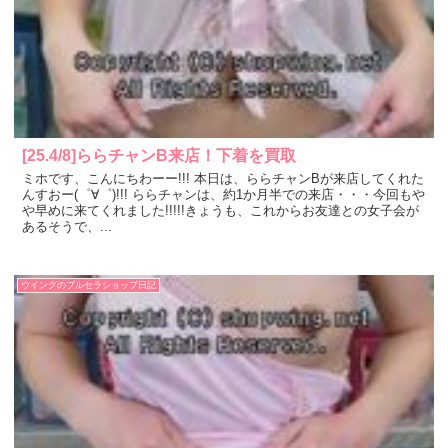
[25.4/8]ららチャンB来店！下着を買取
ミホです、こんにちわーー!!! 本日は、ららチャンBが来店してくれた
んすおー(゜∀゜)!!! ららチャンは、約1か月半での来店・・・今回もや
や早めに来てくれました!!!!!きょうも、これからお友達との女子会が
あるそうで、...
ウイングのブルセラショップ日記