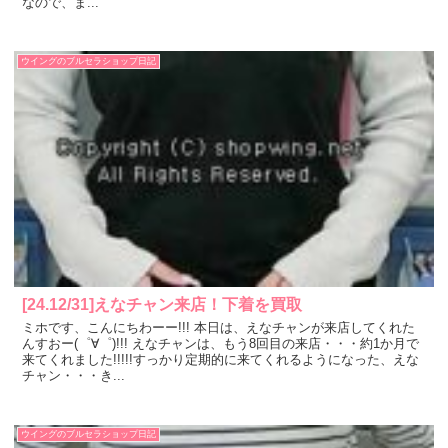
なので、ま...
ウイングのブルセラショップ日記
[24.12/31]えなチャン来店！下着を買取
ミホです、こんにちわーー!!! 本日は、えなチャンが来店してくれた
んすおー(゜∀゜)!!! えなチャンは、もう8回目の来店・・・約1か月で
来てくれました!!!!!すっかり定期的に来てくれるようになった、えな
チャン・・・き...
ウイングのブルセラショップ日記