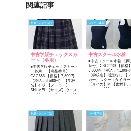
関連記事
制服・シューズ類
スクール水着
中古学販チェックスカ
中古スクール水着
ート（冬用）
■中古スクール水着 【商
番号】CBC2239 【価格
■中古学販チェックスカート
3,800円（税込：4,180円
（冬用） 【商品番号】
【学校名】指定なし 【
CAG583 【価格】7,800円
カー】スクールタイガー
（税込：8,580円） 【学校
【サイズ】M 【素材】ポ
名】不明 【メーカー】
エステル100％ オーソド
SHUMEI 【サイズ】ウエス
クスな紺色スクール...
83-87cm 丈52cm 【素材】
毛50％ ポリエステ...
制服・シューズ類
その他下着