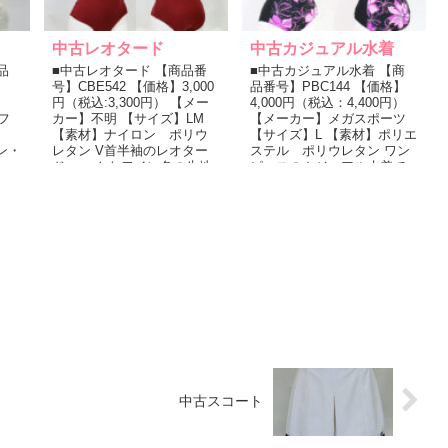
中古レオタード
中古カジュアル水着
品
■中古レオタード 【商品番
■中古カジュアル水着 【商
号】CBE542 【価格】3,000
品番号】PBC144 【価格】
円（税込:3,300円） 【メー
4,000円（税込：4,400円）
フ
カー】不明 【サイズ】LM
【メーカー】メガスポーツ
不
【素材】ナイロン ポリウ
【サイズ】L 【素材】ポリエ
ン・
レタン V首半袖のレオター
ステル ポリウレタン ワン
ド マットなワイン色の生地
ピースのカジュアル水着で
を使用。 適度...
す。 黒地に花柄の...
中古スコート