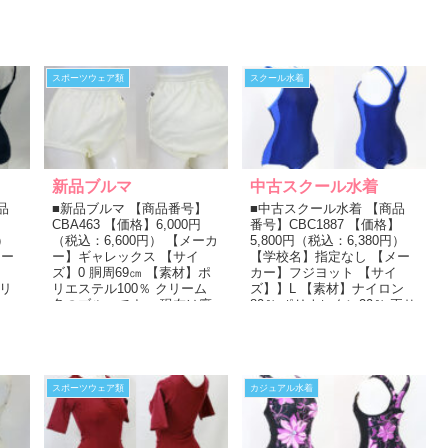
スポーツウェア類
スクール水着
新品ブルマ
中古スクール水着
品
■新品ブルマ 【商品番号】
■中古スクール水着 【商品
】
CBA463 【価格】6,000円
番号】CBC1887 【価格】
）
（税込：6,600円） 【メーカ
5,800円（税込：6,380円）
メー
ー】ギャレックス 【サイ
【学校名】指定なし 【メー
ズ】0 胴周69㎝ 【素材】ポ
カー】フジヨット 【サイ
リ
リエステル100％ クリーム
ズ】】L 【素材】ナイロン
ッ
色のブルマです。 現在は廃
80％ ポリウレタン20％ 両サ
番となっており...
イドに青の切り...
スポーツウェア類
カジュアル水着