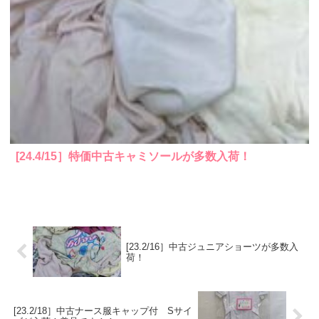
[24.4/15］特価中古キャミソールが多数入荷！
[23.2/16］中古ジュニアショーツが多数入
荷！
[23.2/18］中古ナース服キャップ付 Sサイ