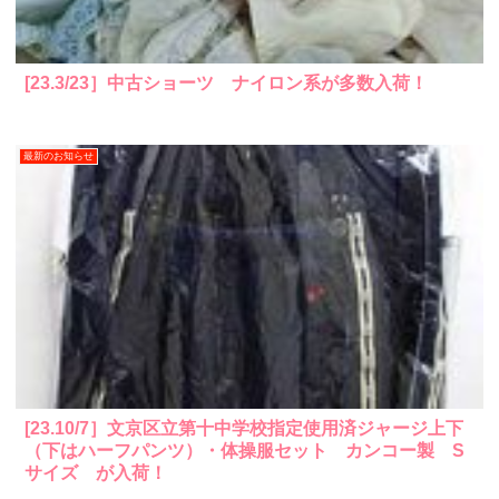
[23.3/23］中古ショーツ ナイロン系が多数入荷！
最新のお知らせ
[23.10/7］文京区立第十中学校指定使用済ジャージ上下
（下はハーフパンツ）・体操服セット カンコー製 S
サイズ が入荷！