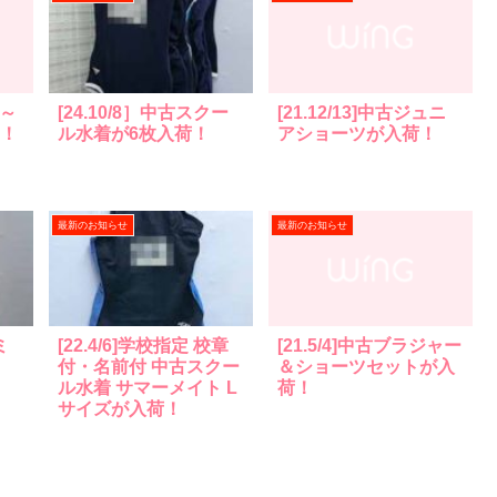
時～
[24.10/8］中古スクー
[21.12/13]中古ジュニ
す！
ル水着が6枚入荷！
アショーツが入荷！
最新のお知らせ
最新のお知らせ
ミ
[22.4/6]学校指定 校章
[21.5/4]中古ブラジャー
付・名前付 中古スクー
＆ショーツセットが入
ル水着 サマーメイト L
荷！
サイズが入荷！