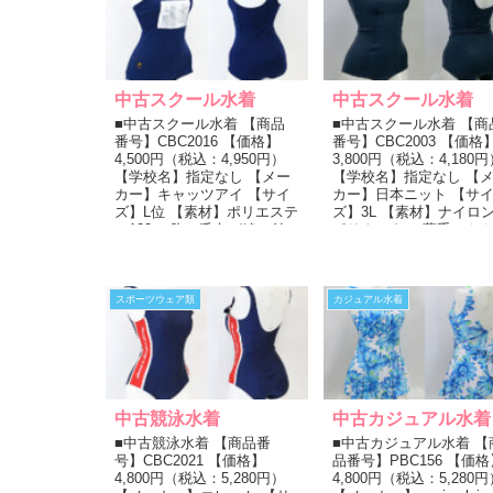
中古スクール水着
中古スクール水着
■中古スクール水着 【商品
■中古スクール水着 【商
番号】CBC2016 【価格】
番号】CBC2003 【価格
4,500円（税込：4,950円）
3,800円（税込：4,180円
【学校名】指定なし 【メー
【学校名】指定なし 【
カー】キャッツアイ 【サイ
カー】日本ニット 【サ
ズ】L位 【素材】ポリエステ
ズ】3L 【素材】ナイ
ル100％ 胸に氏名が縫い付
ポリウレタン 薄手でや
けられている紺...
沢のある明るい紺色...
スポーツウェア類
カジュアル水着
中古競泳水着
中古カジュアル水着
■中古競泳水着 【商品番
■中古カジュアル水着 【
号】CBC2021 【価格】
品番号】PBC156 【価格
4,800円（税込：5,280円）
4,800円（税込：5,280円