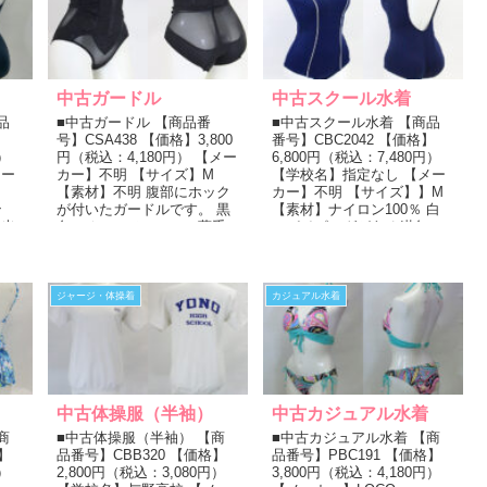
中古ガードル
中古スクール水着
品
■中古ガードル 【商品番
■中古スクール水着 【商品
】
号】CSA438 【価格】3,800
番号】CBC2042 【価格】
）
円（税込：4,180円） 【メー
6,800円（税込：7,480円）
メー
カー】不明 【サイズ】M
【学校名】指定なし 【メー
イ
【素材】不明 腹部にホック
カー】不明 【サイズ】】M
ロン
が付いたガードルです。 黒
【素材】ナイロン100％ 白
や光
色。オールメッシュで薄手
いパイピングがある紺色ス
です。 適度な使用...
クール水着。 ...
ジャージ・体操着
カジュアル水着
中古体操服（半袖）
中古カジュアル水着
商
■中古体操服（半袖） 【商
■中古カジュアル水着 【商
】
品番号】CBB320 【価格】
品番号】PBC191 【価格】
）
2,800円（税込：3,080円）
3,800円（税込：4,180円）