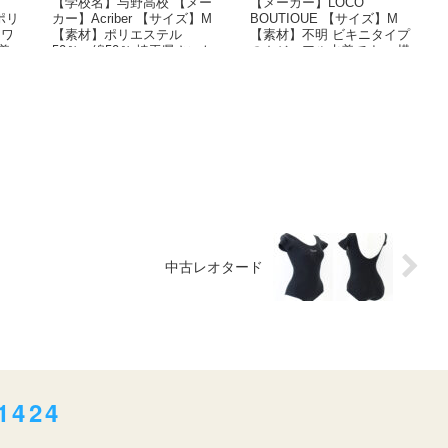
【学校名】与野高校 【メー
【メーカー】LOCO
ポリ
カー】Acriber 【サイズ】M
BOUTIOUE 【サイズ】M
 ワ
【素材】ポリエステル
【素材】不明 ビキニタイプ
着
50％ 綿50％ 埼玉県さいた
のカジュアル水着です。 横
ま市にある...
紐のカラフルなペ...
中古レオタード
1424