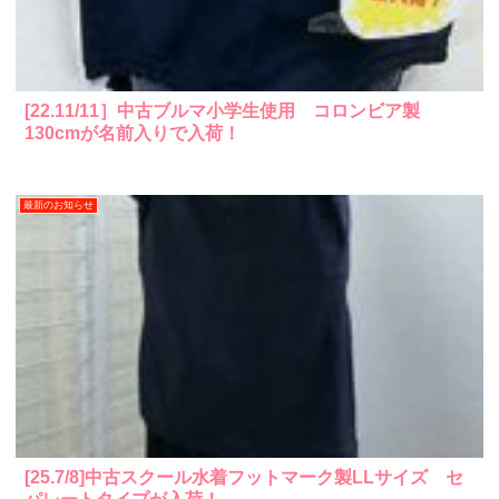
[22.11/11］中古ブルマ小学生使用 コロンビア製
130cmが名前入りで入荷！
最新のお知らせ
[25.7/8]中古スクール水着フットマーク製LLサイズ セ