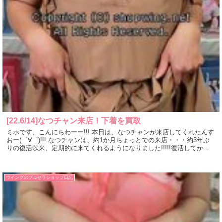
[22.6/14]なつチャン来店！下着を買取
ミホです、こんにちわーー!!! 本日は、なつチャンが来店してくれたんす
おー(゜∀゜)!!! なつチャンは、約1か月ちょっとでの来店・・・約3年ぶ
りの復活以来、定期的に来てくれるようになりました!!!!!復活してか...
ウイングのブルセラショップ日記