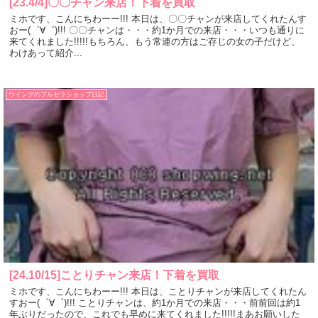
[23.4/4]〇〇チャン来店！下着を買取
ミホです、こんにちわーー!!! 本日は、〇〇チャンが来店してくれたんす
おー(゜∀゜)!!! 〇〇チャンは・・・約1か月での来店・・・いつも通りに
来てくれました!!!!!もちろん、もう常連の方はご存じの女の子だけど、
わけあって紹介...
ウイングのブルセラショップ日記
[24.10/15]ことりチャン来店！下着を買取
ミホです、こんにちわーー!!! 本日は、ことりチャンが来店してくれたん
すおー(゜∀゜)!!! ことりチャンは、約1か月での来店・・・前前回は約1
年ぶりだったので、これでも早めに来てくれました!!!!!まあお願いした