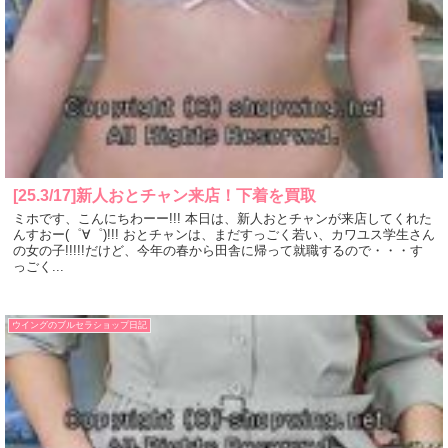
[25.3/17]新人おとチャン来店！下着を買取
ミホです、こんにちわーー!!! 本日は、新人おとチャンが来店してくれた
んすおー(゜∀゜)!!! おとチャンは、まだすっごく若い、カワユス学生さん
の女の子!!!!!だけど、今年の春から田舎に帰って就職するので・・・す
っごく...
ウイングのブルセラショップ日記