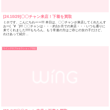
[24.10/29]〇〇チャン来店！下着を買取
ミホです、こんにちわーー!!! 本日は、〇〇チャンが来店してくれたんす
おー(゜∀゜)!!! 〇〇チャンは・・・約1か月での来店・・・いつも通りに
来てくれました!!!!!もちろん、もう常連の方はご存じの女の子だけど、
わけあって紹介...
ウイングのブルセラショップ日記