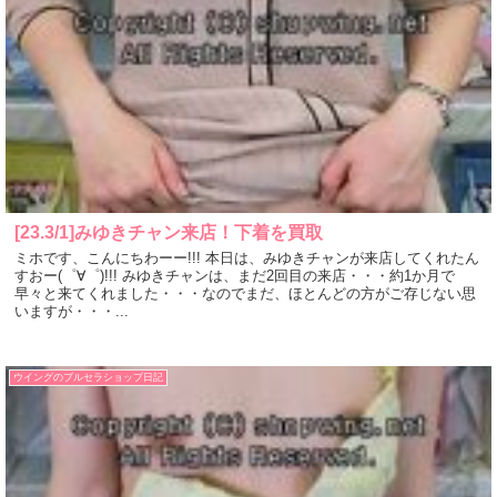
[23.3/1]みゆきチャン来店！下着を買取
ミホです、こんにちわーー!!! 本日は、みゆきチャンが来店してくれたん
すおー(゜∀゜)!!! みゆきチャンは、まだ2回目の来店・・・約1か月で
早々と来てくれました・・・なのでまだ、ほとんどの方がご存じない思
いますが・・・...
ウイングのブルセラショップ日記