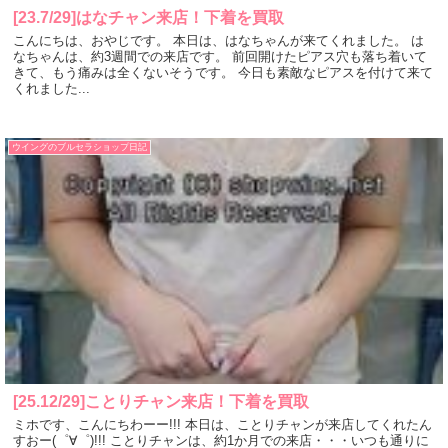
[23.7/29]はなチャン来店！下着を買取
こんにちは、おやじです。 本日は、はなちゃんが来てくれました。 は
なちゃんは、約3週間での来店です。 前回開けたピアス穴も落ち着いて
きて、もう痛みは全くないそうです。 今日も素敵なピアスを付けて来て
くれました...
ウイングのブルセラショップ日記
[25.12/29]ことりチャン来店！下着を買取
ミホです、こんにちわーー!!! 本日は、ことりチャンが来店してくれたん
すおー(゜∀゜)!!! ことりチャンは、約1か月での来店・・・いつも通りに