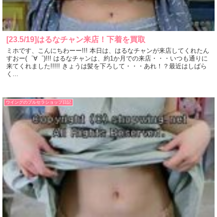
[23.5/19]はるなチャン来店！下着を買取
ミホです、こんにちわーー!!! 本日は、はるなチャンが来店してくれたん
すおー(゜∀゜)!!! はるなチャンは、約1か月での来店・・・いつも通りに
来てくれました!!!!! きょうは髪を下ろして・・・あれ！？最近はしばら
く...
ウイングのブルセラショップ日記