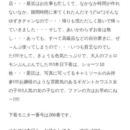
店・・・最近はお仕事も忙しくて、なかなか時間が作れ
ないなか、隙間時間に来てくれたんだそう(^ω^;)そんな
ゆずきチャンなので・・・帰りも慌ただしく急いで帰っ
ていきました・・・そして、あいかわらずお金は無
し・・・あっても、すべて高級品などの自分磨きに、ぜ
～んぶ使ってしまうので・・・いつも貧乏なのでし
た!!!!!そして、きょうも色気たっぷりで、大人のフェロ
モンぷんぷんでした!!!!!本日下着は、ショーツ10
枚・・・委託は、写真に写ってるキャミソールのみ持
参!!!!!お嬢様のような雰囲気のあるギガントカワユス女
の子!!!!!人気の女の子なので、ファンの方はお早めにね
～!!!!!
下着モニター番号は266番です。