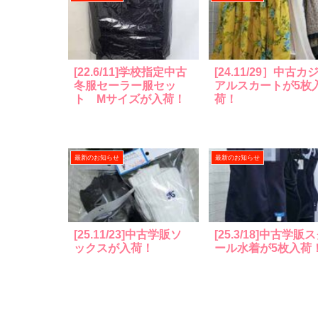
[22.6/11]学校指定中古
[24.11/29］中古カ
冬服セーラー服セッ
アルスカートが5枚
ト Mサイズが入荷！
荷！
最新のお知らせ
最新のお知らせ
[25.11/23]中古学販ソ
[25.3/18]中古学販
ックスが入荷！
ール水着が5枚入荷