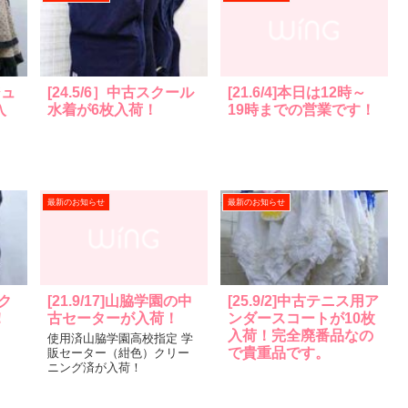
ジュ
[24.5/6］中古スクール
[21.6/4]本日は12時～
入
水着が6枚入荷！
19時までの営業です！
最新のお知らせ
最新のお知らせ
スク
[21.9/17]山脇学園の中
[25.9/2]中古テニス用ア
！
古セーターが入荷！
ンダースコートが10枚
入荷！完全廃番品なの
使用済山脇学園高校指定 学
で貴重品です。
販セーター（紺色）クリー
ニング済が入荷！