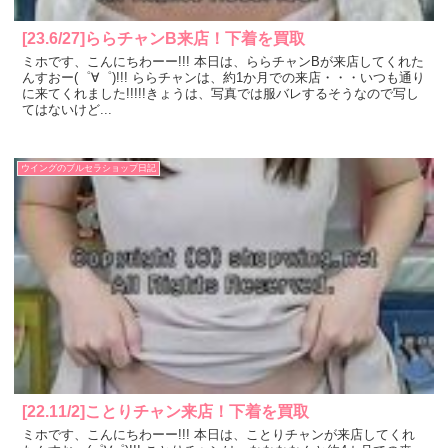
[23.6/27]ららチャンB来店！下着を買取
ミホです、こんにちわーー!!! 本日は、ららチャンBが来店してくれた
んすおー(゜∀゜)!!! ららチャンは、約1か月での来店・・・いつも通り
に来てくれました!!!!!きょうは、写真では服バレするそうなので写し
てはないけど...
ウイングのブルセラショップ日記
[22.11/2]ことりチャン来店！下着を買取
ミホです、こんにちわーー!!! 本日は、ことりチャンが来店してくれ