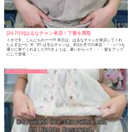
[24.7/19]はるなチャン来店！下着を買取
ミホです、こんにちわーー!!! 本日は、はるなチャンが来店してくれ
たんすおー(゜∀゜)!!! はるなチャンは、約1か月での来店・・・いつも
通りに来てくれました!!!!!きょうは、暑いからって・・・髪をアップ
にして登場・・...
ウイングのブルセラショップ日記