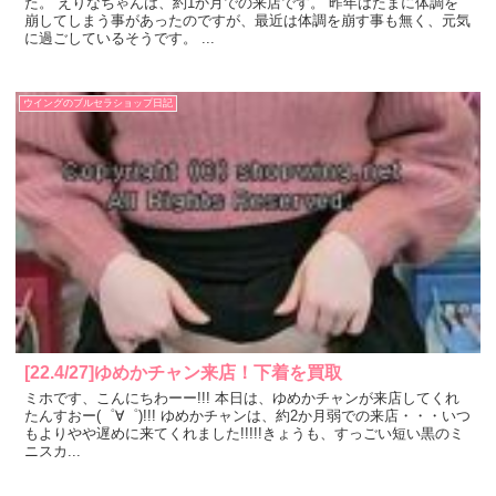
た。 えりなちゃんは、約1か月での来店です。 昨年はたまに体調を
崩してしまう事があったのですが、最近は体調を崩す事も無く、元気
に過ごしているそうです。 ...
ウイングのブルセラショップ日記
[22.4/27]ゆめかチャン来店！下着を買取
ミホです、こんにちわーー!!! 本日は、ゆめかチャンが来店してくれ
たんすおー(゜∀゜)!!! ゆめかチャンは、約2か月弱での来店・・・いつ
もよりやや遅めに来てくれました!!!!!きょうも、すっごい短い黒のミ
ニスカ...