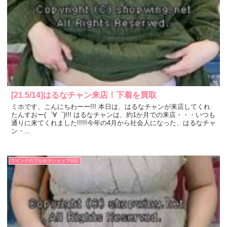
[21.5/14]はるなチャン来店！下着を買取
ミホです、こんにちわーー!!! 本日は、はるなチャンが来店してくれ
たんすおー(゜∀゜)!!! はるなチャンは、約1か月での来店・・・いつも
通りに来てくれました!!!!!今年の4月から社会人になった、はるなチャ
ン・...
ウイングのブルセラショップ日記