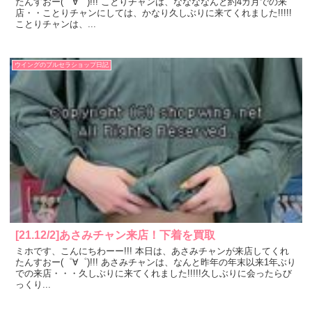
たんすおー(゜∀゜)!!! ことりチャンは、ななななんと約4カ月での来
店・・ことりチャンにしては、かなり久しぶりに来てくれました!!!!!
ことりチャンは、...
ウイングのブルセラショップ日記
[21.12/2]あさみチャン来店！下着を買取
ミホです、こんにちわーー!!! 本日は、あさみチャンが来店してくれ
たんすおー(゜∀゜)!!! あさみチャンは、なんと昨年の年末以来1年ぶり
での来店・・・久しぶりに来てくれました!!!!!久しぶりに会ったらび
っくり...