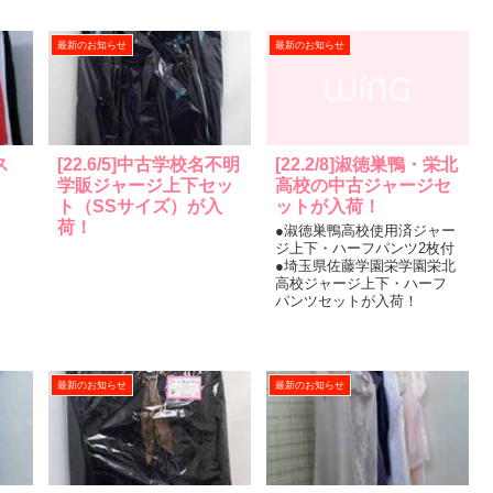
最新のお知らせ
最新のお知らせ
ス
[22.6/5]中古学校名不明
[22.2/8]淑徳巣鴨・栄北
学販ジャージ上下セッ
高校の中古ジャージセ
ト（SSサイズ）が入
ットが入荷！
荷！
●淑徳巣鴨高校使用済ジャー
ジ上下・ハーフパンツ2枚付
●埼玉県佐藤学園栄学園栄北
高校ジャージ上下・ハーフ
パンツセットが入荷！
最新のお知らせ
最新のお知らせ