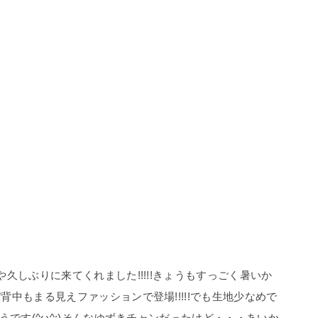
久しぶりに来てくれました!!!!!きょうもすっごく暑いか
中もまる見えファッションで登場!!!!!でも生地少なめで
うです(^ω^;)そんなゆずきチャンだったけど・・・あいか