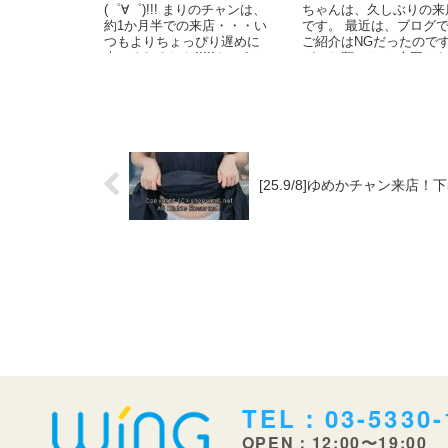
(゜∀゜)!!! まりのチャンは、
ちゃんは、久しぶりの来
約1か月半での来店・・・い
です。 最近は、ブログ
つもよりちょっぴり遅めに
ご紹介はNGだったので
来てくれました!!!!!きょうは
が、お願いして 今回か
来てそうそう、「この...
たご紹介出来るようにな
ました。...
[25.9/8]ゆめかチャン来店！
TEL：03-5330-
OPEN：12:00〜19:00