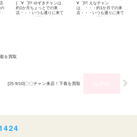
店
(゜∀゜)!!! ゆずきチャンは、
∀゜)!!! えなチャン
での
約1か月ちょっとでの来
は、・・・約1か月での来
す
店・・・いつも通りに来て
店・・・いつも通りに来て
らま
くれました!!!!!きょうは、い
くれました!!!!!もうすっかり
り
つもオシャレさんなのに、
常連の女の子になっ
すっぴん...
た・・・えなチャン!...
下着を買取
[25.9/10]〇〇チャン来店！下着を買取
1424