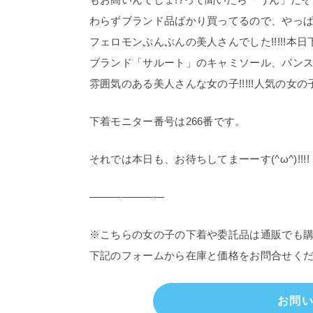
わらずブランド品ばかり買ってるので、やっ
フェロモンぷんぷんの美人さんでした!!!!!
ブランド「サルート」のキャミソール、パンスト
雰囲気のある美人さんな女の子!!!!!人気の女の
下着モニター番号は266番です。
それでは本日も、お待ちしてまーーす(^ω^)!!!!
———————
※こちらの女の子の下着や委託品は通販でも
下記のフォームから在庫と価格をお問合せく
お問