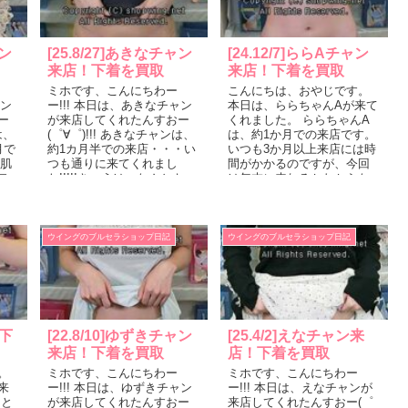
ャン
[25.8/27]あきなチャン
[24.12/7]ららAチャン
来店！下着を買取
来店！下着を買取
ミホです、こんにちわー
こんにちは、おやじです。
ャン
ー!!! 本日は、あきなチャン
本日は、ららちゃんAが来て
ー
が来店してくれたんすおー
くれました。 ららちゃんA
は、
(゜∀゜)!!! あきなチャンは、
は、約1か月での来店です。
月で
約1カ月半での来店・・・い
いつも3か月以上来店には時
や肌
つも通りに来てくれまし
間がかかるのですが、今回
テ
た!!!!!きょうは、なんとキャ
は年末に来れるかわからな
・
ミソールにショートパンツ
いので、仕事が忙しくなる
姿で登...
前に来店し...
ウイングのブルセラショップ日記
ウイングのブルセラショップ日記
下
[22.8/10]ゆずきチャン
[25.4/2]えなチャン来
来店！下着を買取
店！下着を買取
。
ミホです、こんにちわー
ミホです、こんにちわー
来
ー!!! 本日は、ゆずきチャン
ー!!! 本日は、えなチャンが
さと
が来店してくれたんすおー
来店してくれたんすおー(゜