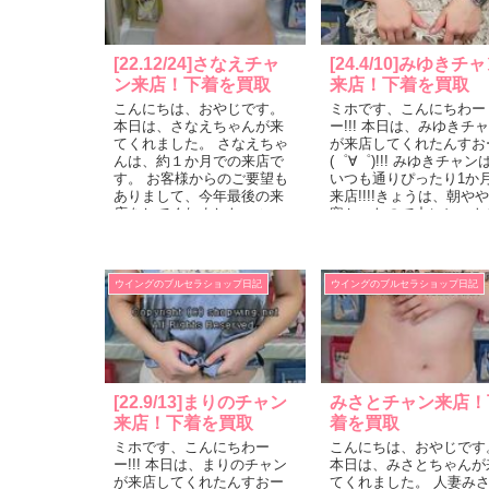
[22.12/24]さなえチャ
[24.4/10]みゆきチ
ン来店！下着を買取
来店！下着を買取
こんにちは、おやじです。
ミホです、こんにちわー
本日は、さなえちゃんが来
ー!!! 本日は、みゆきチ
てくれました。 さなえちゃ
が来店してくれたんすお
んは、約１か月での来店で
(゜∀゜)!!! みゆきチャン
す。 お客様からのご要望も
いつも通りぴったり1か
ありまして、今年最後の来
来店!!!!きょうは、朝や
店をしてくれました。 いつ
寒かったので中にヒート
も明るくて真面目、約束の
ックを着ていたから・・
時間の3...
突然「...
ウイングのブルセラショップ日記
ウイングのブルセラショップ日記
[22.9/13]まりのチャン
みさとチャン来店！
来店！下着を買取
着を買取
ミホです、こんにちわー
こんにちは、おやじです
ー!!! 本日は、まりのチャン
本日は、みさとちゃんが
が来店してくれたんすおー
てくれました。 人妻み