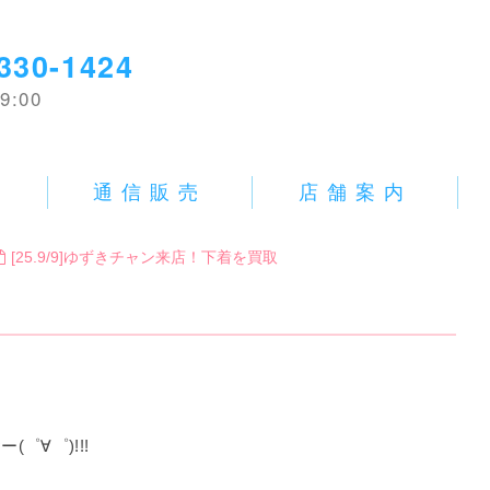
330-1424
9:00
E
通信販売
店舗案内
[25.9/9]ゆずきチャン来店！下着を買取
゜∀゜)!!!