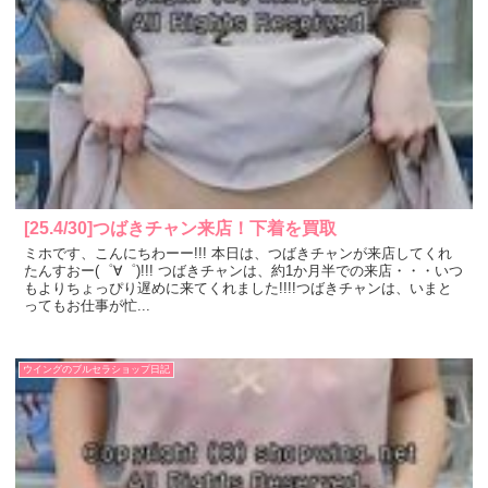
[25.4/30]つばきチャン来店！下着を買取
ミホです、こんにちわーー!!! 本日は、つばきチャンが来店してくれ
たんすおー(゜∀゜)!!! つばきチャンは、約1か月半での来店・・・いつ
もよりちょっぴり遅めに来てくれました!!!!つばきチャンは、いまと
ってもお仕事が忙...
ウイングのブルセラショップ日記