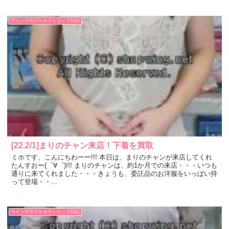
ウイングのブルセラショップ日記
[22.2/1]まりのチャン来店！下着を買取
ミホです、こんにちわーー!!! 本日は、まりのチャンが来店してくれ
たんすおー(゜∀゜)!!! まりのチャンは、約1か月での来店・・・いつも
通りに来てくれました・・・きょうも、委託品のお洋服をいっぱい持
って登場・・...
ウイングのブルセラショップ日記