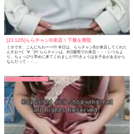
[23.12/5]ららチャンB来店！下着を買取
ミホです、こんにちわーー!!! 本日は、ららチャンBが来店してくれた
んすおー(゜∀゜)!!! ららチャンは、約3週間での来店・・・いつもよ
り、ちょっぴり早めに来てくれました!!!!!きょうは女子会があるから
なんだって・・...
ウイングのブルセラショップ日記