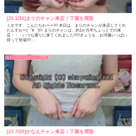
[25.1/30]まりのチャン来店！下着を買取
ミホです、こんにちわーー!!! 本日は、まりのチャンが来店してくれ
たんすおー(゜∀゜)!!! まりのチャンは、約1か月半ちょっとでの来
店・・・いつも通りに来てくれました!!!!!きょうも、お洋服いっぱい
持って登場!!!!...
ウイングのブルセラショップ日記
[23.7/20]かなえチャン来店！下着を買取