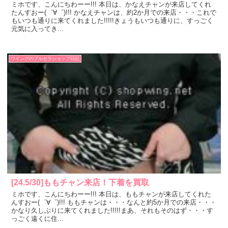
ミホです、こんにちわーー!!! 本日は、かなえチャンが来店してくれ
たんすおー(゜∀゜)!!! かなえチャンは、約2か月での来店・・・これで
もいつも通りに来てくれました!!!!!きょうもいつも通りに、すっごく
元気に入ってき...
ウイングのブルセラショップ日記
[24.5/30]ももチャン来店！下着を買取
ミホです、こんにちわーー!!! 本日は、ももチャンが来店してくれた
んすおー(゜∀゜)!!! ももチャンは・・・なんと約5か月での来店・・・
かなり久しぶりに来てくれました!!!!!まあ、それもそのはず・・・す
っごく遠くに住...