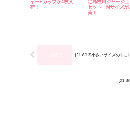
ャーEカップが4枚入
定高校用ジャージ上
荷！
セット Mサイズが
荷！
[21.8/13]小さいサイズの
[21