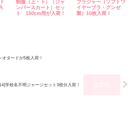
下
制服（上・下）（ジャ
ブラジャー（ソフトワ
入
ンパースカート）セッ
イヤーブラ・グンゼ
ト 150cm用が入荷！
製）10枚入荷！
中古レオタードが5枚入荷！
.8/14]学校名不明ジャージセット3校分入荷！