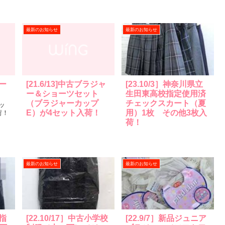
最新のお知らせ
最新のお知らせ
ター
[21.6/13]中古ブラジャ
[23.10/3］神奈川県立
ー＆ショーツセット
生田東高校指定使用済
（ブラジャーカップ
チェックスカート（夏
ッ
E）が4セット入荷！
用）1枚 その他3枚入
荷！
荷！
最新のお知らせ
最新のお知らせ
校指
[22.10/17］中古小学校
[22.9/7］新品ジュニア