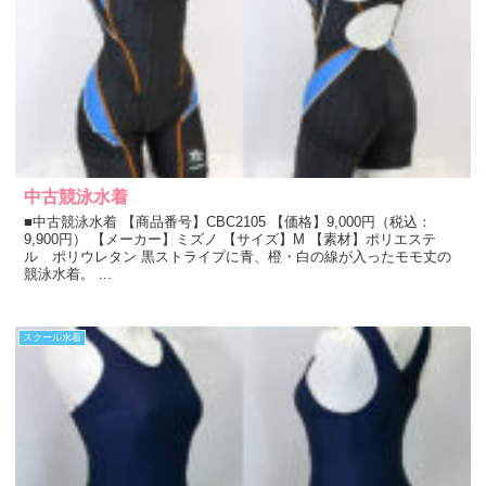
中古競泳水着
■中古競泳水着 【商品番号】CBC2105 【価格】9,000円（税込：
9,900円） 【メーカー】ミズノ 【サイズ】M 【素材】ポリエステ
ル ポリウレタン 黒ストライプに青、橙・白の線が入ったモモ丈の
競泳水着。 ...
スクール水着