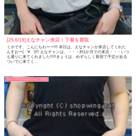
[25.6/19]えなチャン来店！下着を買取
ミホです、こんにちわーー!!! 本日は、えなチャンが来店してくれた
んすおー(゜∀゜)!!! えなチャンは、・・・約1か月での来店・・・いつ
も通りに来てくれました!!!!!きょうは、めずらしく新宿で予定がある
ついでに来てく...
ウイングのブルセラショップ日記