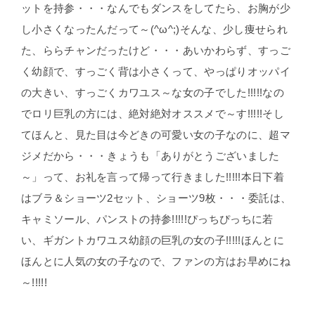
ットを持参・・・なんでもダンスをしてたら、お胸が少
し小さくなったんだって～(^ω^;)そんな、少し痩せられ
た、ららチャンだったけど・・・あいかわらず、すっご
く幼顔で、すっごく背は小さくって、やっぱりオッパイ
の大きい、すっごくカワユス～な女の子でした!!!!!なの
でロリ巨乳の方には、絶対絶対オススメで～す!!!!!そし
てほんと、見た目は今どきの可愛い女の子なのに、超マ
ジメだから・・・きょうも「ありがとうございました
～」って、お礼を言って帰って行きました!!!!!本日下着
はブラ＆ショーツ2セット、ショーツ9枚・・・委託は、
キャミソール、パンストの持参!!!!!ぴっちぴっちに若
い、ギガントカワユス幼顔の巨乳の女の子!!!!!ほんとに
ほんとに人気の女の子なので、ファンの方はお早めにね
～!!!!!