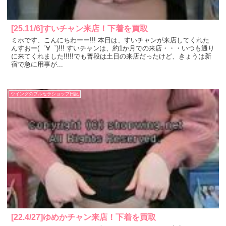
[25.11/6]すいチャン来店！下着を買取
ミホです、こんにちわーー!!! 本日は、すいチャンが来店してくれた
んすおー(゜∀゜)!!! すいチャンは、約1か月での来店・・・いつも通り
に来てくれました!!!!!でも普段は土日の来店だったけど、きょうは新
宿で急に用事が...
ウイングのブルセラショップ日記
[22.4/27]ゆめかチャン来店！下着を買取