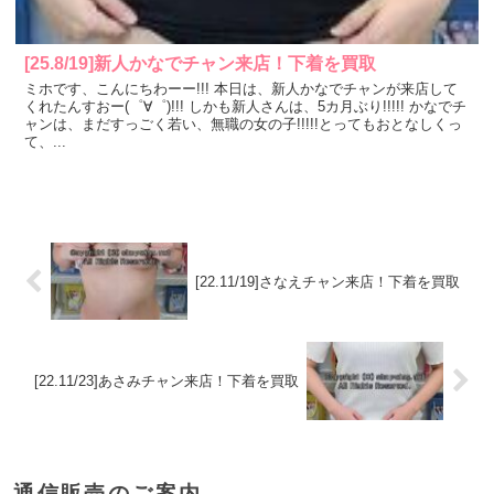
[25.8/19]新人かなでチャン来店！下着を買取
ミホです、こんにちわーー!!! 本日は、新人かなでチャンが来店して
くれたんすおー(゜∀゜)!!! しかも新人さんは、5カ月ぶり!!!!! かなでチ
ャンは、まだすっごく若い、無職の女の子!!!!!とってもおとなしくっ
て、...
[22.11/19]さなえチャン来店！下着を買取
[22.11/23]あさみチャン来店！下着を買取
通信販売のご案内