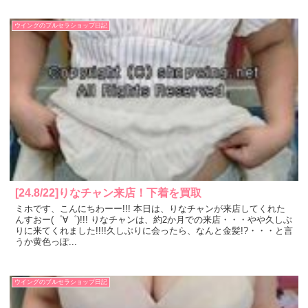
ウイングのブルセラショップ日記
[24.8/22]りなチャン来店！下着を買取
ミホです、こんにちわーー!!! 本日は、りなチャンが来店してくれた
んすおー(゜∀゜)!!! りなチャンは、約2か月での来店・・・やや久しぶ
りに来てくれました!!!!久しぶりに会ったら、なんと金髪!?・・・と言
うか黄色っぽ...
ウイングのブルセラショップ日記