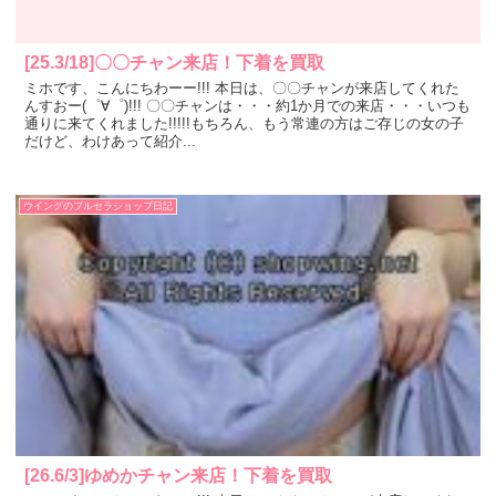
[25.3/18]〇〇チャン来店！下着を買取
ミホです、こんにちわーー!!! 本日は、〇〇チャンが来店してくれた
んすおー(゜∀゜)!!! 〇〇チャンは・・・約1か月での来店・・・いつも
通りに来てくれました!!!!!もちろん、もう常連の方はご存じの女の子
だけど、わけあって紹介...
ウイングのブルセラショップ日記
[26.6/3]ゆめかチャン来店！下着を買取