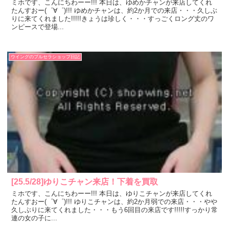
ミホです、こんにちわーー!!! 本日は、ゆめかチャンが来店してくれ
たんすおー(゜∀゜)!!! ゆめかチャンは、約2か月での来店・・・久しぶ
りに来てくれました!!!!!きょうは珍しく・・・すっごくロング丈のワ
ンピースで登場...
ウイングのブルセラショップ日記
[25.5/28]ゆりこチャン来店！下着を買取
ミホです、こんにちわーー!!! 本日は、ゆりこチャンが来店してくれ
たんすおー(゜∀゜)!!! ゆりこチャンは、約2か月弱での来店・・・やや
久しぶりに来てくれました・・・もう6回目の来店です!!!!!すっかり常
連の女の子に...