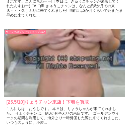
ミホです、こんにちわーー!!! 本日は、きゅうこチャンが来店してく
れたんすおー(゜∀゜)!!! きゅうこチャンは、なんと約8か月での来
店・・・久しぶりに来てくれました!!!!!前回は2か月くらいでたまたま
早めに来てくれた...
ウイングのブルセラショップ日記
[25.5/10]りょうチャン来店！下着を買取
こんにちは、おやじです。 本日は、りょうちゃんが来てくれまし
た。 りょうチャンは、約3か月半ぶりの来店です。 ゴールデンウイ
ークの期間を利用して、海外より一時帰国した際に来てくれました。
いつものように、小麦...