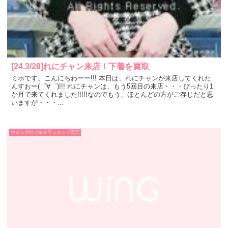
[24.3/28]れにチャン来店！下着を買取
ミホです、こんにちわーー!!! 本日は、れにチャンが来店してくれた
んすおー(゜∀゜)!!! れにチャンは、もう5回目の来店・・・ぴったり1
か月で来てくれました!!!!!なのでもう、ほとんどの方がご存じだと思
いますが・・・...
ウイングのブルセラショップ日記