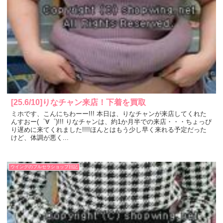
[25.6/10]りなチャン来店！下着を買取
ミホです、こんにちわーー!!! 本日は、りなチャンが来店してくれた
んすおー(゜∀゜)!!! りなチャンは、約1か月半での来店・・・ちょっぴ
り遅めに来てくれました!!!!ほんとはもう少し早く来れる予定だった
けど、体調が悪く...
ウイングのブルセラショップ日記