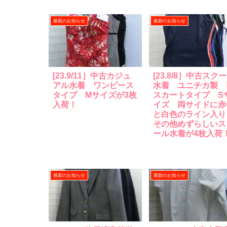
最新のお知らせ
最新のお知らせ
[23.9/11］中古カジュ
[23.8/8］中古スク
アル水着 ワンピース
水着 ユニチカ製 
タイプ Mサイズが3枚
スカートタイプ S
入荷！
イズ 両サイドに赤
と白色のライン入
その他めずらしいス
ール水着が4枚入荷
最新のお知らせ
最新のお知らせ