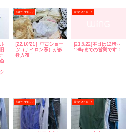
最新のお知らせ
最新のお知らせ
ール
[22.10/21］中古ショー
[21.5/22]本日は12時～
旧
ツ（ナイロン系）が多
19時までの営業です！
サ
数入荷！
色
り
ク
！
最新のお知らせ
最新のお知らせ