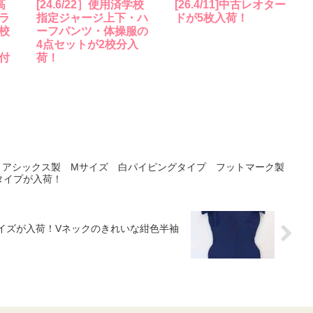
高
[24.6/22］使用済学校
[26.4/11]中古レオター
ラ
指定ジャージ上下・ハ
ドが5枚入荷！
校
ーフパンツ・体操服の
4点セットが2校分入
付
荷！
ル水着 アシックス製 Mサイズ 白パイピングタイプ フットマーク製
タイプが入荷！
Mサイズが入荷！Vネックのきれいな紺色半袖