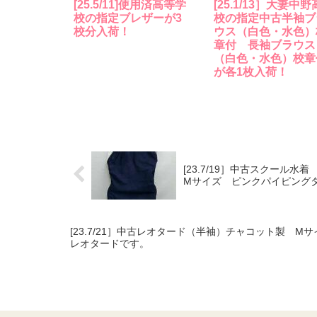
[25.5/11]使用済高等学
[25.1/13］大妻中野
校の指定ブレザーが3
校の指定中古半袖ブ
校分入荷！
ウス（白色・水色）
章付 長袖ブラウス
（白色・水色）校章
が各1枚入荷！
[23.7/19］中古スクー
Mサイズ ピンクパイピング
[23.7/21］中古レオタード（半袖）チャコット製 
レオタードです。