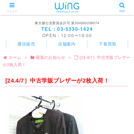
メニュー
検索
東京都公安委員会許可 第304360208074
TEL：03-5330-1424
OPEN：12:00〜19:00
通信販売
店舗案内
下着買取
ホーム
最新のお知らせ
[24.4/7］中古学販ブレザー
が2枚入荷！
[24.4/7］中古学販ブレザーが2枚入荷！