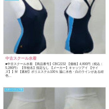
中古スクール水着
■中古スクール水着 【商品番号】CBC2232 【価格】4,800円（税込：
5,280円） 【学校名】指定なし 【メーカー】キャッツアイ 【サイ
ズ】】M 【素材】ポリエステル100％ 脇に水色・白のラインがある紺
色...
スポーツウェア類