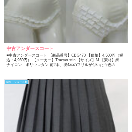
中古アンダースコート
■中古アンダースコート 【商品番号】CBG470 【価格】4,500円（税
込：4,950円） 【メーカー】Tracyaustin 【サイズ】M 【素材】綿
ナイロン ポリウレタン 前2本、後4本のフリルが付いた白色の...
制服・シューズ類