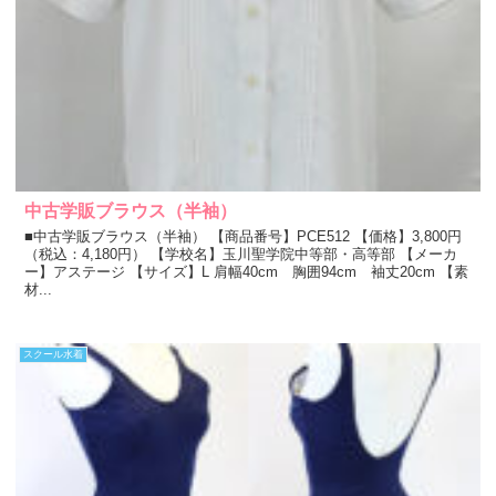
中古学販ブラウス（半袖）
■中古学販ブラウス（半袖） 【商品番号】PCE512 【価格】3,800円
（税込：4,180円） 【学校名】玉川聖学院中等部・高等部 【メーカ
ー】アステージ 【サイズ】L 肩幅40cm 胸囲94cm 袖丈20cm 【素
材...
スクール水着